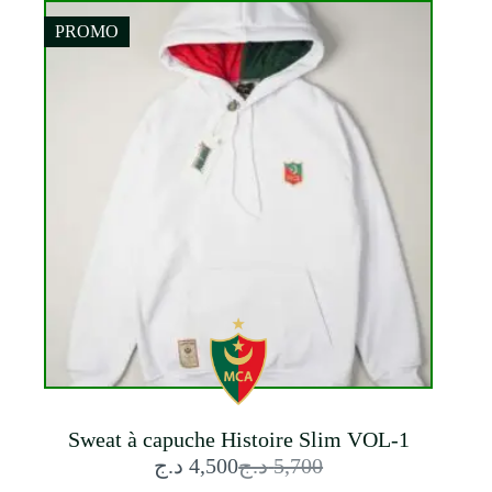
était :
est :
7,700 د.ج.
5,900 د.ج.
PROMO
Sweat à capuche Histoire Slim VOL-1
د.ج
4,500
د.ج
5,700
Le
Le