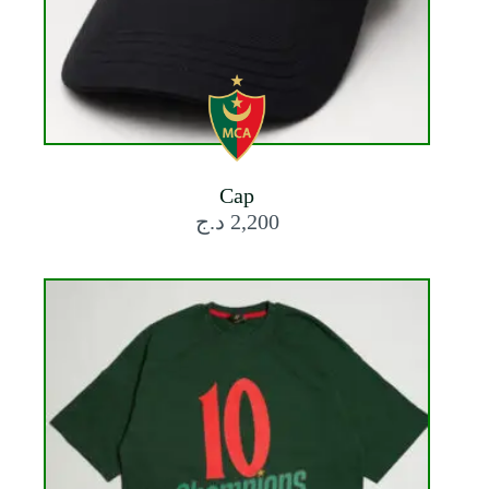
Cap
د.ج
2,200