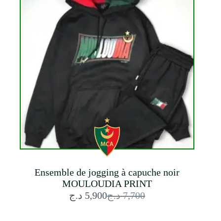
Ensemble de jogging à capuche noir
MOULOUDIA PRINT
د.ج
5,900
د.ج
7,700
Le
Le
prix
prix
initial
actuel