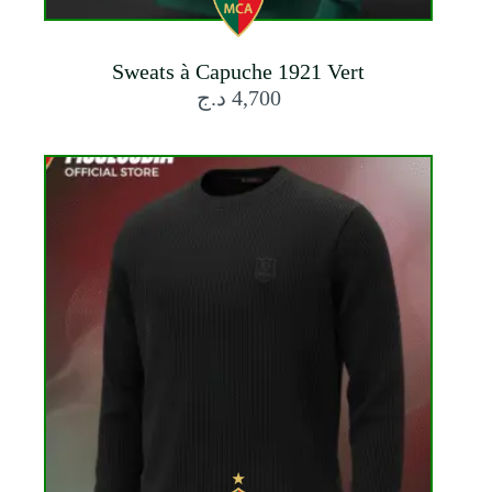
Sweats à Capuche 1921 Vert
د.ج
4,700