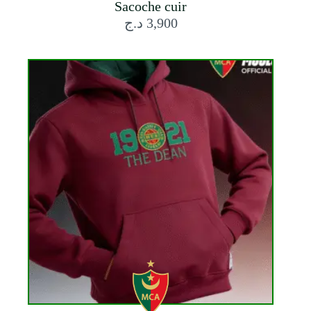
Sacoche cuir
د.ج
3,900