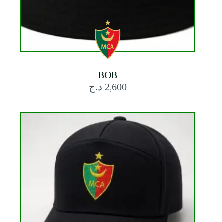
BOB
د.ج
2,600